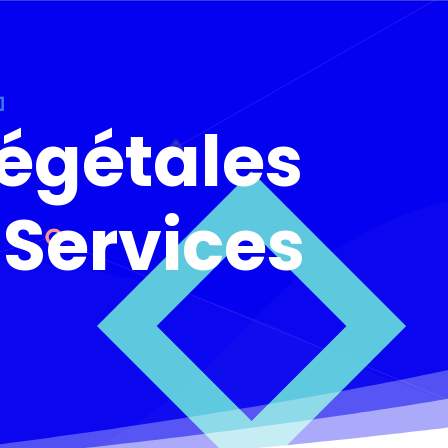
végétales
 Services