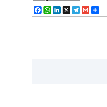
Facebook
WhatsApp
LinkedIn
X
Telegr
Gma
P