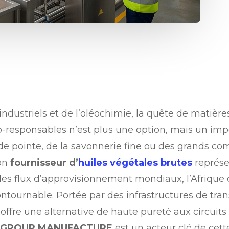
ndustriels et de l’oléochimie, la quête de matière
-responsables n’est plus une option, mais un impér
 de pointe, de la savonnerie fine ou des grands co
bon
fournisseur d’
huiles végétales brutes
représe
des flux d’approvisionnement mondiaux, l’Afriqu
ournable. Portée par des infrastructures de tra
 offre une alternative de haute pureté aux circuits 
 GROUP MANUFACTURE
est un acteur clé de cet