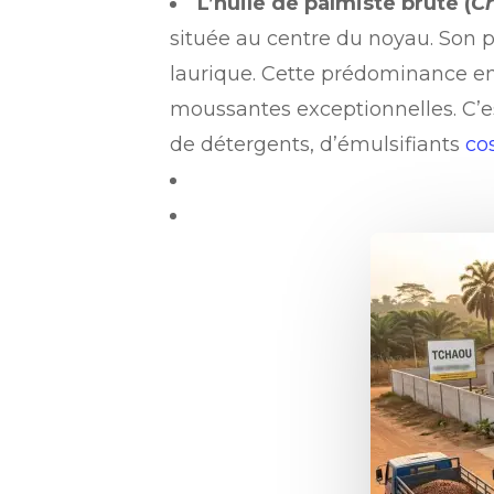
L’huile de palmiste brute (
Cr
située au centre du noyau. Son p
laurique. Cette prédominance en
moussantes exceptionnelles. C’es
de détergents, d’émulsifiants
co