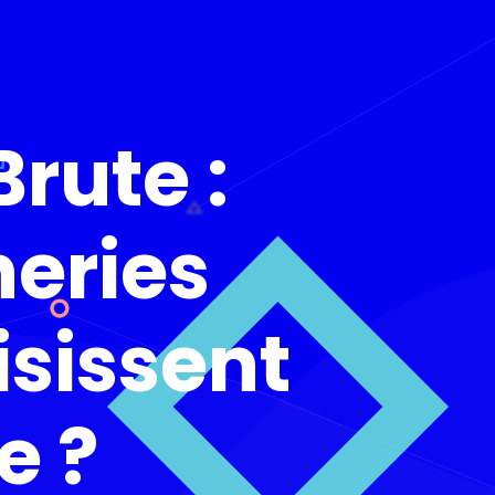
rute :
neries
isissent
e ?