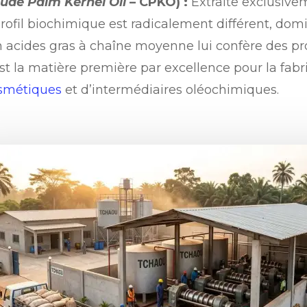
ude Palm Kernel Oil
– CPKO) :
Extraite exclusive
rofil biochimique est radicalement différent, domi
 acides gras à chaîne moyenne lui confère des pro
t la matière première par excellence pour la fabr
smétiques
et d’intermédiaires oléochimiques.