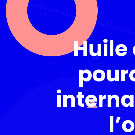
Huile
pourq
interna
l’