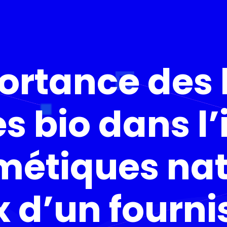
ortance des 
s bio dans l’
étiques natu
x d’un fourni