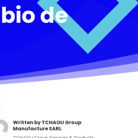
 bio de
Written by
TCHAOU Group
Manufacture SARL
TCHAOU Group Services E Products