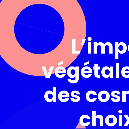
L’imp
végétale
des cosm
choi