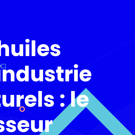
huiles
industrie
rels : le
sseur