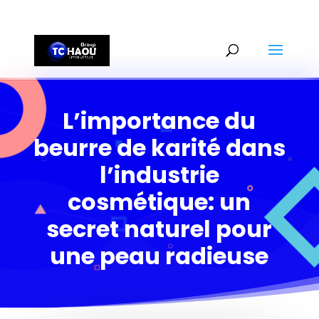
+2290161162806
L’importance du
beurre de karité dans
l’industrie
cosmétique: un
secret naturel pour
une peau radieuse