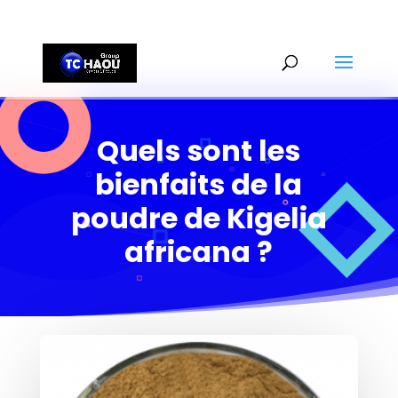
+2290161162806
Quels sont les
bienfaits de la
poudre de Kigelia
africana ?