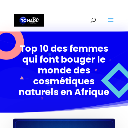
+2290161162806
Top 10 des femmes
qui font bouger le
monde des
cosmétiques
naturels en Afrique