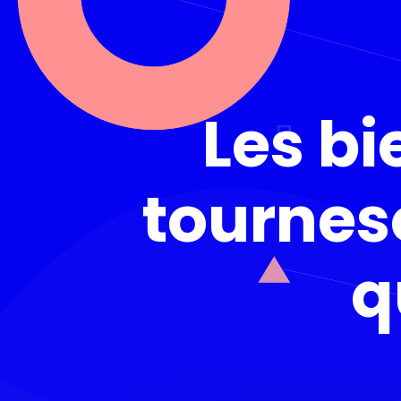
Les bi
tournes
q