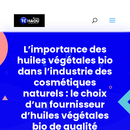
+2290161162806
L’importance des
huiles végétales bio
dans l’industrie des
cosmétiques
naturels : le choix
d’un fournisseur
d’huiles végétales
bio de qualité