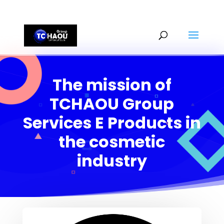
+2290161162806
The mission of
TCHAOU Group
Services E Products in
the cosmetic
industry