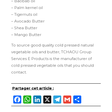
– Baobab oil
– Palm kernel oil
– Tigernuts oil
– Avocado Butter
– Shea Butter
– Mango Butter
To source good quality cold pressed natural
vegetable oils and butter, TCHAOU Group
Services E Products is the manufacturer of
cold pressed vegetable oils that you should
contact.
Partager cet article :
Facebook
WhatsApp
LinkedIn
X
Telegram
Gmail
Partage