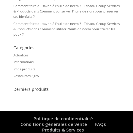
Comment faire du savon à l’huile de neem ? - Tchaou Group Services
& Products
dans
Comment conserver l’huile de ricin pour préserver
ses bienfaits ?
Comment faire du savon à l’huile de neem ? - Tchaou Group Services
& Products
dans
Comment utiliser l’huile de neem pour traiter les
poux ?
Catégories
Actualités
Informations
Infos produits
Ressources Agro
Derniers produits
Politique de confidentialité
Conditions générales de vente
FAQs
Produits & Services