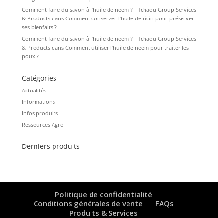
Comment faire du savon à l’huile de neem ? - Tchaou Group Services
& Products
dans
Comment conserver l’huile de ricin pour préserver
ses bienfaits ?
Comment faire du savon à l’huile de neem ? - Tchaou Group Services
& Products
dans
Comment utiliser l’huile de neem pour traiter les
poux ?
Catégories
Actualités
Informations
Infos produits
Ressources Agro
Derniers produits
Politique de confidentialité
Conditions générales de vente
FAQs
Produits & Services