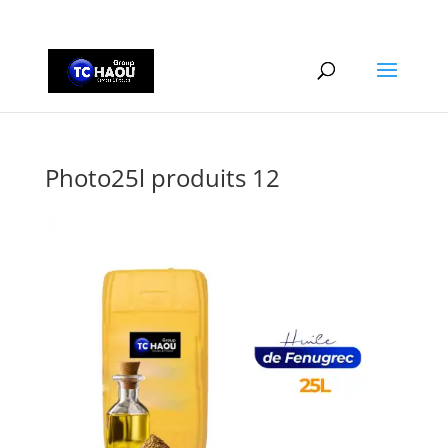
+2290161162806
Photo25l produits 12