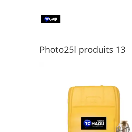
+2290161162806
Photo25l produits 13