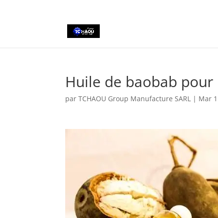
+2290161162806
Huile de baobab pou
par
TCHAOU Group Manufacture SARL
|
Mar 1