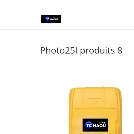
+2290161162806
Photo25l produits 8