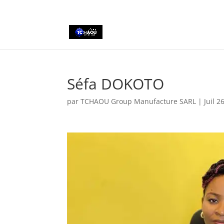
+2290161162806
Séfa DOKOTO
par
TCHAOU Group Manufacture SARL
|
Juil 2