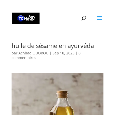
+2290161162806
huile de sésame en ayurvéda
par
Achhad OUOROU
|
Sep 18, 2023
|
0
commentaires