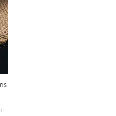
ins
té.