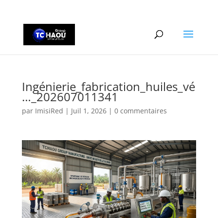
+2290161162806
Ingénierie_fabrication_huiles_vé
…_202607011341
par
ImisiRed
|
Juil 1, 2026
|
0 commentaires