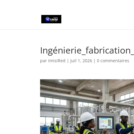
+2290161162806
Ingénierie_fabricatio
par
ImisiRed
|
Juil 1, 2026
|
0 commentaires