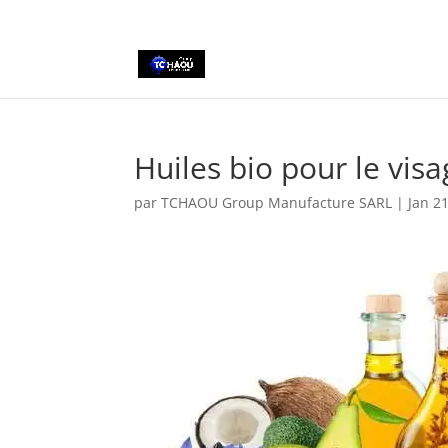
+2290161162806
Huiles bio pour le vis
par
TCHAOU Group Manufacture SARL
|
Jan 2