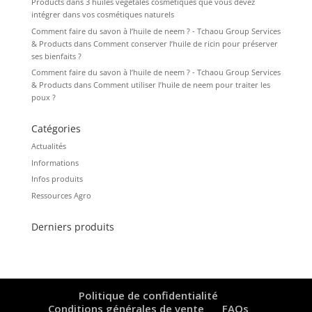
Products
dans
3 huiles végétales cosmétiques que vous devez
intégrer dans vos cosmétiques naturels
Comment faire du savon à l’huile de neem ? - Tchaou Group Services
& Products
dans
Comment conserver l’huile de ricin pour préserver
ses bienfaits ?
Comment faire du savon à l’huile de neem ? - Tchaou Group Services
& Products
dans
Comment utiliser l’huile de neem pour traiter les
poux ?
Catégories
Actualités
Informations
Infos produits
Ressources Agro
Derniers produits
Politique de confidentialité
Conditions générales de vente
FAQs