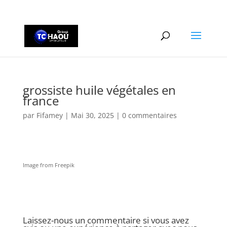
+2290161162806
grossiste huile végétales en
france
par
Fifamey
|
Mai 30, 2025
|
0 commentaires
Image from Freepik
Laissez-nous un commentaire si vous avez