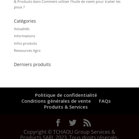
& Products
dans
Comment utiliser l’huile de neem pour traiter les
poux ?
Catégories
Actualités
Informations
Infos produits
Ressources Agro
Derniers produits
Politique de confidentialité
Conditions générales de vente
FAQs
Produits & Services
Copyright © TCHAOU Group Services &
Products SARL 2023. Tous droits réservés.