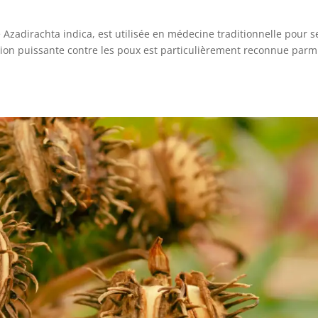
e Azadirachta indica, est utilisée en médecine traditionnelle pour s
ion puissante contre les poux est particulièrement reconnue parm