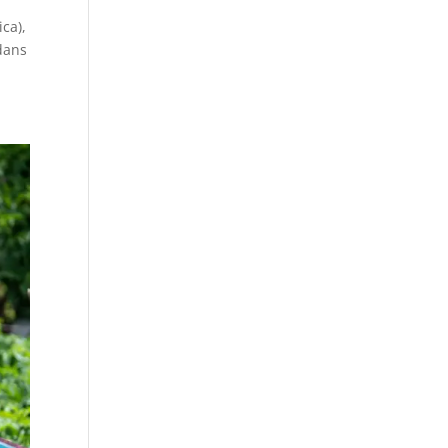
ca),
dans