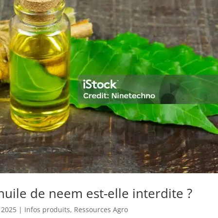
’huile de neem est-elle interdite ?
, 2025
|
Infos produits
,
Ressources Agro