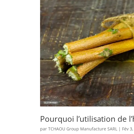
Pourquoi l’utilisation de l
par
TCHAOU Group Manufacture SARL
|
Fév 3